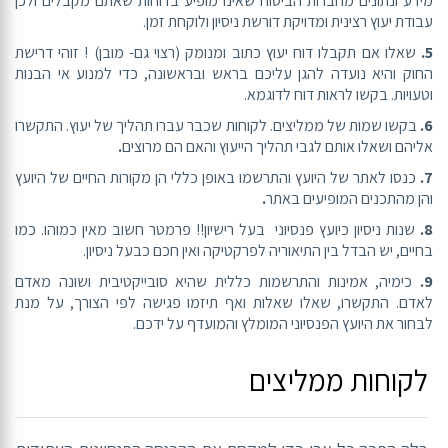
מידע ונתונים מחברות הביטוח שאינו מופיע בדוחות שאתם מקבלים ולכן
עבודת יעוץ רצינית ומדויקת דורשת ניסיון ולוקחת זמן.
5.
שאלו אם תקבלו דוח יעוץ כתוב ומנומק (רצוי גם- מובן) ! זוהי דרישת
החוק והיא נועדה להגן עליכם בראש ובראשונה, כדי למנוע אי הבנות
וטעויות. בקשו לראות דוח לדוגמא.
6.
בקשו שמות של ממליצים. לקוחות שכבר עברו תהליך של יעוץ. התקשרו
אליהם ושאלו אותם לגבי תהליך הייעוץ והאם הם מרוצים
.
7.
כנסו לאתר של היועץ והתרשמו באופן כללי הן מקורות החיים של היועץ
והן מהתכנים המופיעים באתר
.
8.
שנות ניסיון כיועץ פנסיוני בעל רישיון!! פרמטר חשוב מאין כמוהו. כמו
בחיים, יש הבדל בין התיאוריה לפרקטיקה ואין חכם כבעל ניסיון.
9.
כימיה, אמינות והתרשמות כללית שהיא סובייקטיבית ושונה מאדם
לאדם. התקשרו, שאלו שאלות ואף תיזמו פגישה לפי הצורך, על מנת
לבחור את היועץ הפנסיוני המומלץ והמועדף על ידכם.
לקוחות ממליצים