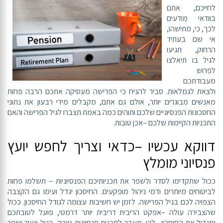
לחייכם, אתם
בוודאי מודעים
לכך, כי, מתישהו,
אי שם בעתיד
הרחוק, תגיעו
לגיל בו תיאלצו
לפרוש
מעבודתכם
ולצאת לגמלאות. סביר להניח כי הפרישה מעסיקה אתכם הרבה פחות
מאנשים מבוגרים יותר, אולם גם אתם, מקבלים מידי רבעון את נתוני
החסכונות הפנסיוניים שלכם ותוהים כמה באמת תצברו לגיל הפרישה והאם
התכניות הקיימות שלכם –אכן טובות.
דווקא עכשיו –כדאי וצריך לחפש יועץ
פנסיוני מומלץ
ככול שתקדימו לסדר ולשפר את תכניותיכם הפנסיוניות – תשלמו פחות
לביטוחים מיותרים ודמי ניהול מופקעים. החיסכון יגדל ועימו גם הקצבה
הצפויה לכם בגיל הפרישה. לזמן יש חשיבות עצומה לגודל החיסכון. ככול
שהצבירה עולה –אפקט הריבית דריבית יותר דרמטי, פועל לטובתכם
ומגדיל את החיסכון . לכן, מעבר לתכנית פנסיונית טובה, בגיל צעיר ישפר