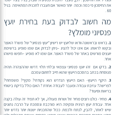
את החיסכון פי כמה וכמה יותר מאשר אם תעברו לתכנית המתאימה בגיל
60 .
מה חשוב לבדוק בעת בחירת יועץ
פנסיוני מומלץ?
1.
בראש ובראשונה וודאו שליועץ יש רישיון "יעוץ פנסיוני" של משרד האוצר
ובקשו לראותו. אם אינו יכול להציג –ניתן לבדוק אם שמו מופיע ברשימת
יועצים מורשים באתר של משרד האוצר. אם שמו לא מופיע –חפשו מישהו
אחר.
2.
בדקו אם זהו יועץ פנסיוני עצמאי ובלתי תלוי .דרשו שההצהרה תהיה
מנוסחת בכתב בהסכם הייעוץ שהוא חייב לחתום עמכם.
3
. היקף הייעוץ- האם הייעוץ הנדרש הוא נקודתי? מקיף? משפחתי?
לפרישה? עזיבת עבודה ומעבר לעבודה אחרת ? האם כולל בדיקת ביטוחי
בריאות וסיעוד?
4.
מחיר- כולנו רוצים מחיר זול ושרות מעולה, אך לא תמיד זה עולה בקנה
אחד. עבודת יעוץ רצינית ומקיפה היא מורכבת ונסמכת על הרבה נתונים
שיש לאתר, להבין, לנתח ולכמת. ככול שהתכניות ישנות יותר נדרש יותר